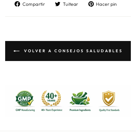
Compartir
Tuitear
Pinea
Compartir
Tuitear
Hacer pin
en
en
en
Facebook
Twitter
Pinter
VOLVER A CONSEJOS SALUDABLES