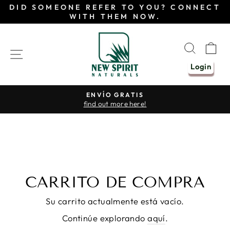
Ir
DID SOMEONE REFER TO YOU? CONNECT
directamente
WITH THEM NOW.
al
contenido
BUSC
C
NAVEGACIÓN
Login
ENVÍO GRATIS
find out more here!
diapositivas
pausa
CARRITO DE COMPRA
Su carrito actualmente está vacío.
Continúe explorando
aquí
.