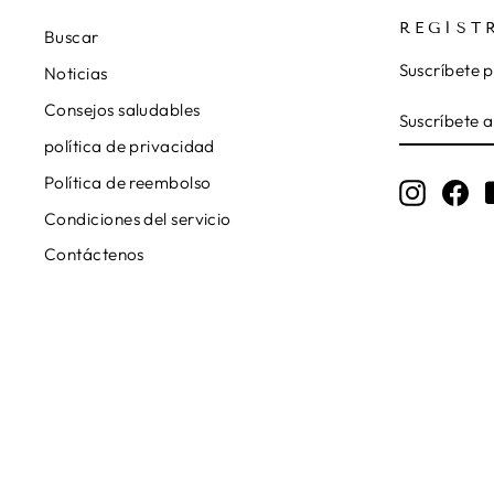
REGÍST
Buscar
Suscríbete p
Noticias
SUSCRÍBE
SUSCRIBI
Consejos saludables
A
política de privacidad
NUESTRA
LISTA
Política de reembolso
DE
Instagr
Fa
CORREO
Condiciones del servicio
Contáctenos