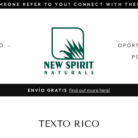
MEONE REFER TO YOU? CONNECT WITH TH
IO
OPOR
P
find out more here!
ENVÍO GRATIS
diapositivas
pausa
TEXTO RICO