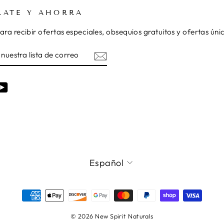
RATE Y AHORRA
ara recibir ofertas especiales, obsequios gratuitos y ofertas únic
TE
R
am
cebook
YouTube
IDIOMA
Español
© 2026 New Spirit Naturals