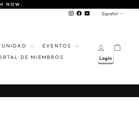
EM NOW.
IDIOM
Instagram
Facebook
YouTube
Español
TUNIDAD
EVENTOS
INGRESAR
CARR
ORTAL DE MIEMBROS
Login