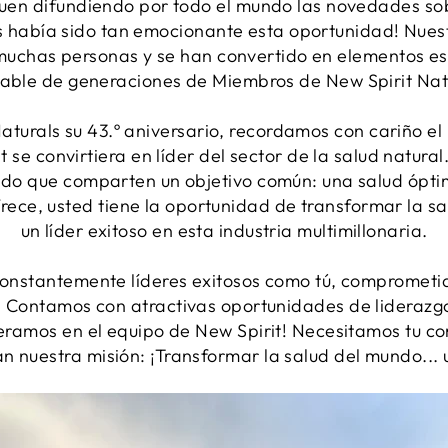
uen difundiendo por todo el mundo las novedades so
 había sido tan emocionante esta oportunidad! Nuest
uchas personas y se han convertido en elementos ese
able de generaciones de Miembros de New Spirit Nat
Naturals su 43.º aniversario, recordamos con cariño e
 se convirtiera en líder del sector de la salud natural
do que comparten un objetivo común: una salud ópti
frece, usted tiene la oportunidad de transformar la s
un líder exitoso en esta industria multimillonaria.
constantemente líderes exitosos como tú, comprometid
. Contamos con atractivas oportunidades de liderazgo
peramos en el equipo de New Spirit! Necesitamos tu c
 nuestra misión: ¡Transformar la salud del mundo... 